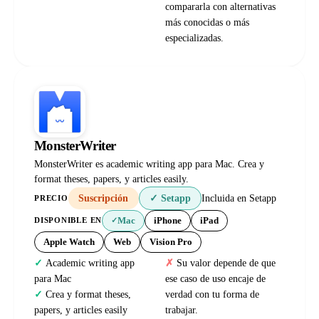
compararla con alternativas
más conocidas o más
especializadas.
MonsterWriter
MonsterWriter es academic writing app para Mac. Crea y
format theses, papers, y articles easily.
Suscripción
✓ Setapp
Incluida en Setapp
PRECIO
Mac
iPhone
iPad
DISPONIBLE EN
✓
Apple Watch
Web
Vision Pro
Academic writing app
Su valor depende de que
para Mac
ese caso de uso encaje de
Crea y format theses,
verdad con tu forma de
papers, y articles easily
trabajar.