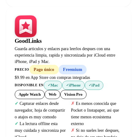
GoodLinks
Guarda articulos y enlaces para leerlos despues con una
experiencia limpia, rapida y sincronizada por iCloud entre
iPhone, iPad y Mac.
Pago único
Freemium
PRECIO
$9.99 en App Store con compras integradas
Mac
iPhone
iPad
DISPONIBLE EN
✓
✓
✓
Apple Watch
Web
Vision Pro
Capturar enlaces desde
Es menos conocida que
navegador, hoja de compartir
Pocket o Instapaper, asi que
o atajos es muy comodo
tiene menos ecosistema
La lectura offline esta
externo
muy cuidada y sincroniza por
Si no sueles leer despues,