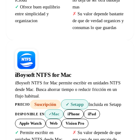
iCloud
no deja de ser otra bandeja
Ofrece buen equilibrio
mas
entre simplicidad y
Su valor depende bastante
organizacion
de que de verdad organices y
consumas lo que guardas
iBoysoft NTFS for Mac
iBoysoft NTFS for Mac permite escribir en unidades NTFS
desde Mac. Busca ahorrar tiempo o reducir fricción en un
flujo habitual.
Suscripción
✓ Setapp
Incluida en Setapp
PRECIO
Mac
iPhone
iPad
DISPONIBLE EN
✓
Apple Watch
Web
Vision Pro
Permite escribir en
Su valor depende de que
unidades NTFS desde Mac
ese caso de uso encaje de