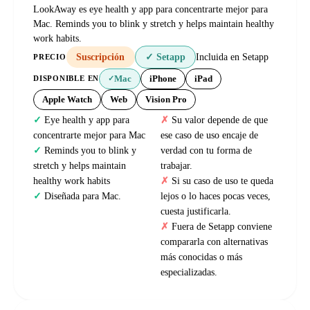
LookAway es eye health y app para concentrarte mejor para
Mac. Reminds you to blink y stretch y helps maintain healthy
work habits.
Suscripción
✓ Setapp
Incluida en Setapp
PRECIO
Mac
iPhone
iPad
DISPONIBLE EN
✓
Apple Watch
Web
Vision Pro
Eye health y app para
Su valor depende de que
concentrarte mejor para Mac
ese caso de uso encaje de
Reminds you to blink y
verdad con tu forma de
stretch y helps maintain
trabajar.
healthy work habits
Si su caso de uso te queda
Diseñada para Mac.
lejos o lo haces pocas veces,
cuesta justificarla.
Fuera de Setapp conviene
compararla con alternativas
más conocidas o más
especializadas.