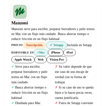
Manzoni
Manzoni sirve para escribir, preparar borradores y pulir textos
en Mac con un flujo más cuidado. Busca ahorrar tiempo o
reducir fricción en un flujo habitual.
Suscripción
✓ Setapp
Incluida en Setapp
PRECIO
Mac
iPhone
iPad
DISPONIBLE EN
✓
Apple Watch
Web
Vision Pro
Sirve para escribir,
Su valor depende de que
preparar borradores y pulir
ese caso de uso encaje de
textos en Mac con un flujo
verdad con tu forma de
más cuidado
trabajar.
Busca ahorrar tiempo o
Si su caso de uso te queda
reducir fricción en un flujo
lejos o lo haces pocas veces,
habitual
cuesta justificarla.
Diseñada para Mac.
Fuera de Setapp conviene