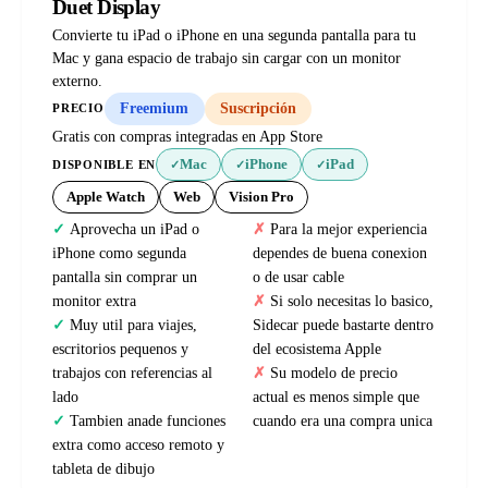
Duet Display
Convierte tu iPad o iPhone en una segunda pantalla para tu
Mac y gana espacio de trabajo sin cargar con un monitor
externo.
Freemium
Suscripción
PRECIO
Gratis con compras integradas en App Store
Mac
iPhone
iPad
DISPONIBLE EN
✓
✓
✓
Apple Watch
Web
Vision Pro
Aprovecha un iPad o
Para la mejor experiencia
iPhone como segunda
dependes de buena conexion
pantalla sin comprar un
o de usar cable
monitor extra
Si solo necesitas lo basico,
Muy util para viajes,
Sidecar puede bastarte dentro
escritorios pequenos y
del ecosistema Apple
trabajos con referencias al
Su modelo de precio
lado
actual es menos simple que
Tambien anade funciones
cuando era una compra unica
extra como acceso remoto y
tableta de dibujo