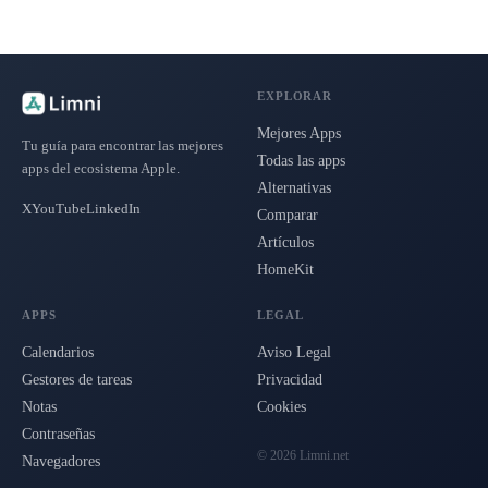
EXPLORAR
Mejores Apps
Tu guía para encontrar las mejores
Todas las apps
apps del ecosistema Apple.
Alternativas
X
YouTube
LinkedIn
Comparar
Artículos
HomeKit
APPS
LEGAL
Calendarios
Aviso Legal
Gestores de tareas
Privacidad
Notas
Cookies
Contraseñas
© 2026 Limni.net
Navegadores