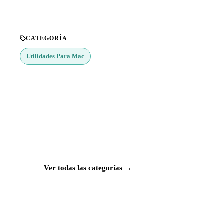
CATEGORÍA
Utilidades Para Mac
¿Buscas más apps?
Explora más de 50 categorías con las mejores
aplicaciones para Mac, iPhone e iPad.
Ver todas las categorías →