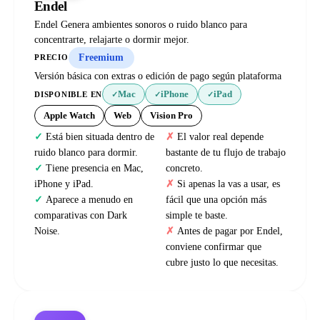
Endel
Endel Genera ambientes sonoros o ruido blanco para
concentrarte, relajarte o dormir mejor.
Freemium
PRECIO
Versión básica con extras o edición de pago según plataforma
Mac
iPhone
iPad
DISPONIBLE EN
✓
✓
✓
Apple Watch
Web
Vision Pro
Está bien situada dentro de
El valor real depende
ruido blanco para dormir.
bastante de tu flujo de trabajo
Tiene presencia en Mac,
concreto.
iPhone y iPad.
Si apenas la vas a usar, es
Aparece a menudo en
fácil que una opción más
comparativas con Dark
simple te baste.
Noise.
Antes de pagar por Endel,
conviene confirmar que
cubre justo lo que necesitas.