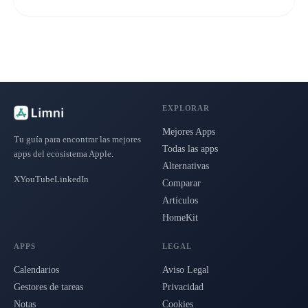
EXPLORAR
Mejores Apps
Tu guía para encontrar las mejores
Todas las apps
apps del ecosistema Apple.
Alternativas
X
YouTube
LinkedIn
Comparar
Artículos
HomeKit
APPS
LEGAL
Calendarios
Aviso Legal
Gestores de tareas
Privacidad
Notas
Cookies