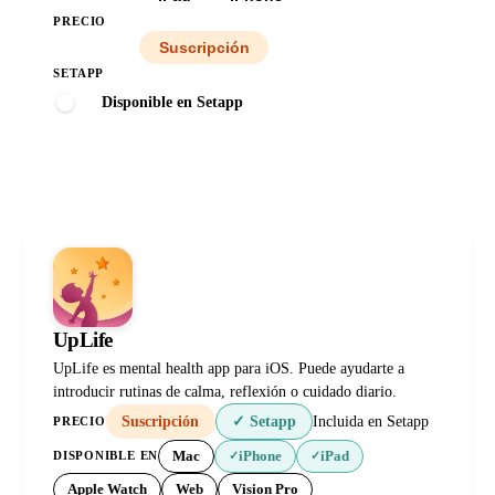
PRECIO
Todos
Suscripción
SETAPP
Disponible en Setapp
UpLife
UpLife es mental health app para iOS. Puede ayudarte a
introducir rutinas de calma, reflexión o cuidado diario.
Suscripción
✓ Setapp
Incluida en Setapp
PRECIO
Mac
iPhone
iPad
DISPONIBLE EN
✓
✓
Apple Watch
Web
Vision Pro