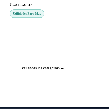
CATEGORÍA
Utilidades Para Mac
¿Buscas más apps?
Explora más de 50 categorías con las mejores
aplicaciones para Mac, iPhone e iPad.
Ver todas las categorías →