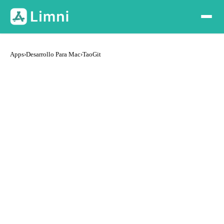
Apps
›
Desarrollo Para Mac
›
TaoGit