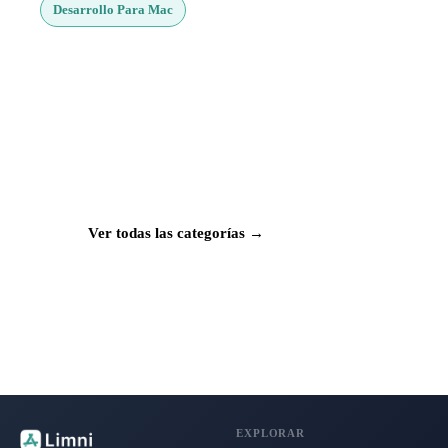
Desarrollo Para Mac
¿Buscas más apps?
Explora más de 50 categorías con las mejores
aplicaciones para Mac, iPhone e iPad.
Ver todas las categorías →
EXPLORAR