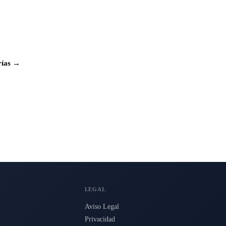
rías →
LEGAL
Aviso Legal
Privacidad