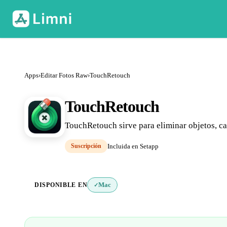
Apps
›
Editar Fotos Raw
›
TouchRetouch
TouchRetouch
TouchRetouch sirve para eliminar objetos, c
Suscripción
Incluida en Setapp
DISPONIBLE EN
Mac
✓