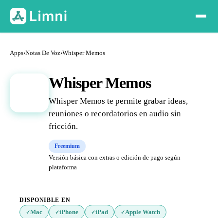
Apps
›
Notas De Voz
›
Whisper Memos
Whisper Memos
W
Whisper Memos te permite grabar ideas,
reuniones o recordatorios en audio sin
fricción.
Freemium
Versión básica con extras o edición de pago según
plataforma
DISPONIBLE EN
Mac
iPhone
iPad
Apple Watch
✓
✓
✓
✓