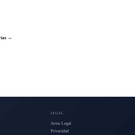
rías →
LEGAL
Aviso Legal
Privacidad