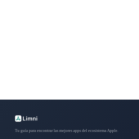
¿Buscas más apps?
Explora más de 50 categorías con las mejores aplicacione
Tu guía para encontrar las mejores apps del ecosistema Apple.