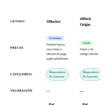
uBlock
1Blocker
CRITERIO
Origin
Freemium
Gratis
Versión básica
PRECIO
con extras o
Gratis y de
edición de pago
código abierto
según plataforma
Bloqueadores
Bloqueadores
CATEGORÍAS
De Anuncios
De Anuncios
—
—
VALORACIÓN
iPad
iPad