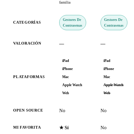
familia
Gestores De
Gestores De
CATEGORÍAS
Contrasenas
Contrasenas
—
—
VALORACIÓN
iPad
iPad
iPhone
iPhone
PLATAFORMAS
Mac
Mac
Apple Watch
Apple Watch
Web
Web
No
No
OPEN SOURCE
★ Sí
No
MI FAVORITA