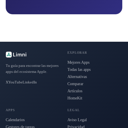
EXPLORAR
Mejores Apps
Tu guía para encontrar las mejores
Todas las apps
apps del ecosistema Apple.
Alternativas
X
YouTube
LinkedIn
Comparar
Artículos
HomeKit
APPS
LEGAL
Calendarios
Aviso Legal
Gestores de tareas
Privacidad