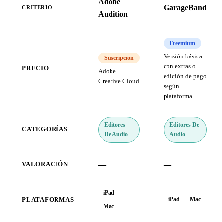
Adobe
GarageBand
CRITERIO
Audition
Freemium
Versión básica
Suscripción
con extras o
PRECIO
Adobe
edición de pago
Creative Cloud
según
plataforma
Editores
Editores De
CATEGORÍAS
De Audio
Audio
—
—
VALORACIÓN
iPad
iPad
Mac
PLATAFORMAS
Mac