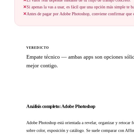
✕
El valor real depende bastante de tu flujo de trabajo concreto.
✕
Si apenas la vas a usar, es fácil que una opción más simple te ba
✕
Antes de pagar por Adobe Photoshop, conviene confirmar que cu
VEREDICTO
Empate técnico — ambas apps son opciones sólidas
mejor contigo.
Análisis completo: Adobe Photoshop
Adobe Photoshop está orientada a revelar, organizar y retocar f
sobre color, exposición y catálogo. Se suele comparar con Affin