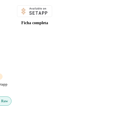
Ficha completa
etapp
s Raw