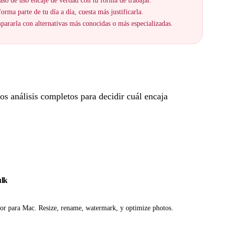
aso de uso encaje de verdad con tu forma de trabajar.
orma parte de tu día a día, cuesta más justificarla.
ararla con alternativas más conocidas o más especializadas.
s análisis completos para decidir cuál encaja
ulk
or para Mac. Resize, rename, watermark, y optimize photos.