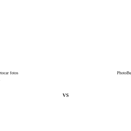
tocar fotos
PhotoBul
.
VS