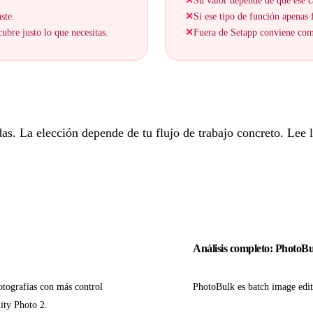
✕
Su valor depende de que ese c
ste.
✕
Si ese tipo de función apenas f
bre justo lo que necesitas.
✕
Fuera de Setapp conviene comp
. La elección depende de tu flujo de trabajo concreto. Lee lo
Análisis completo: PhotoB
otografías con más control
PhotoBulk es batch image edit
ity Photo 2.