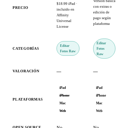
Versión básica
$18.99 iPad ·
con extras o
PRECIO
incluido en
edición de
Affinity
pago según
Universal
plataforma
License
Editar
Editar
Fotos
CATEGORÍAS
Fotos Raw
Raw
—
—
VALORACIÓN
iPad
iPad
iPhone
iPhone
PLATAFORMAS
Mac
Mac
Web
Web
No
No
OPEN SOURCE