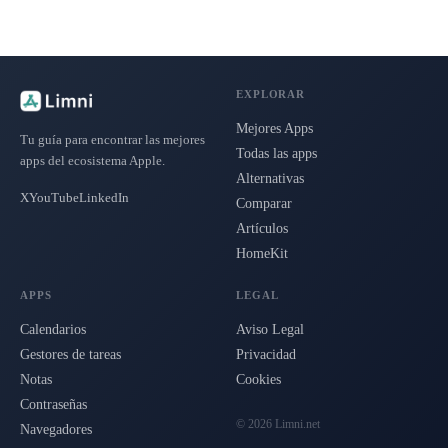
EXPLORAR
Mejores Apps
Tu guía para encontrar las mejores
Todas las apps
apps del ecosistema Apple.
Alternativas
X
YouTube
LinkedIn
Comparar
Artículos
HomeKit
APPS
LEGAL
Calendarios
Aviso Legal
Gestores de tareas
Privacidad
Notas
Cookies
Contraseñas
© 2026 Limni.net
Navegadores