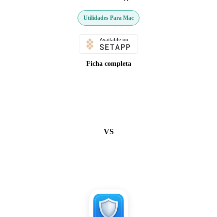
Utilidades Para Mac
Ficha completa
VS