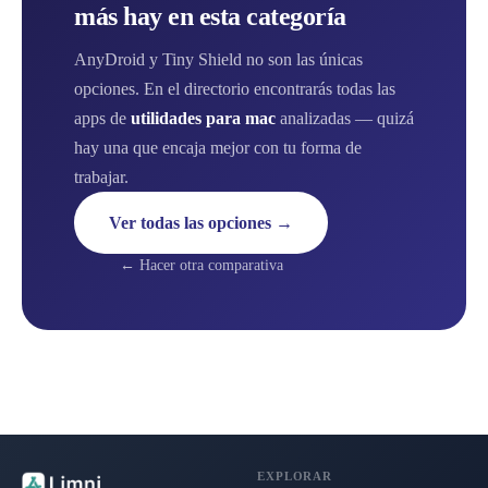
más hay en esta categoría
AnyDroid y Tiny Shield no son las únicas
opciones. En el directorio encontrarás todas las
apps de
utilidades para mac
analizadas — quizá
hay una que encaja mejor con tu forma de
trabajar.
Ver todas las opciones →
← Hacer otra comparativa
EXPLORAR