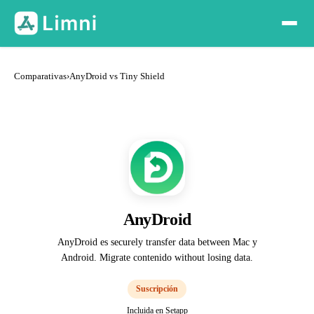
Comparativas
›
AnyDroid vs Tiny Shield
AnyDroid
AnyDroid es securely transfer data between Mac y
Android. Migrate contenido without losing data.
Suscripción
Incluida en Setapp