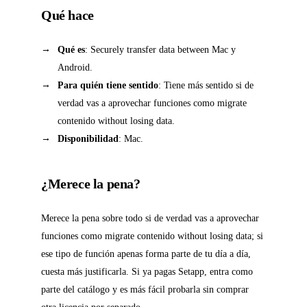
Qué hace
Qué es
: Securely transfer data between Mac y
Android.
Para quién tiene sentido
: Tiene más sentido si de
verdad vas a aprovechar funciones como migrate
contenido without losing data.
Disponibilidad
: Mac.
¿Merece la pena?
Merece la pena sobre todo si de verdad vas a aprovechar
funciones como migrate contenido without losing data; si
ese tipo de función apenas forma parte de tu día a día,
cuesta más justificarla. Si ya pagas Setapp, entra como
parte del catálogo y es más fácil probarla sin comprar