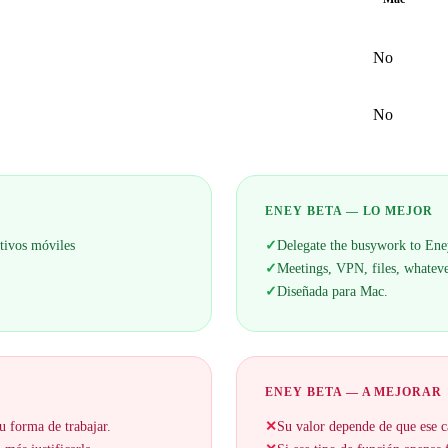
No
No
ENEY BETA — LO MEJOR
itivos móviles
✓
Delegate the busywork to Eney
✓
Meetings, VPN, files, whatev
✓
Diseñada para Mac.
ENEY BETA — A MEJORAR
u forma de trabajar.
✕
Su valor depende de que ese c