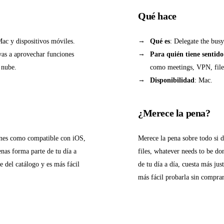
Qué hace
 Mac y dispositivos móviles.
Qué es
: Delegate the bus
vas a aprovechar funciones
Para quién tiene sentido
 nube.
como meetings, VPN, file
Disponibilidad
: Mac.
¿Merece la pena?
ones como compatible con iOS,
Merece la pena sobre todo si
enas forma parte de tu día a
files, whatever needs to be do
e del catálogo y es más fácil
de tu día a día, cuesta más jus
más fácil probarla sin comprar