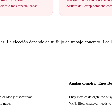
 más justificarla.
✕
Si ese tipo de función apenas f
cidas o más especializadas.
✕
Fuera de Setapp conviene comp
. La elección depende de tu flujo de trabajo concreto. Lee lo
Análisis completo: Eney Be
e el Mac y dispositivos
Eney Beta es delegate the bus
la nube.
VPN, files, whatever needs to