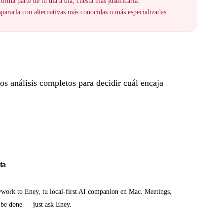
orma parte de tu día a día, cuesta más justificarla.
ararla con alternativas más conocidas o más especializadas.
s análisis completos para decidir cuál encaja
ta
ywork to Eney, tu local-first AI companion en Mac. Meetings,
 be done — just ask Eney.