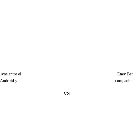
ivos entre el
Eney Beta
 Android y
companion 
VS