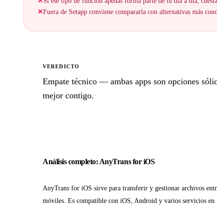
✕
Si ese tipo de función apenas forma parte de tu día a día, cuesta
✕
Fuera de Setapp conviene compararla con alternativas más cono
VEREDICTO
Empate técnico — ambas apps son opciones sólidas
mejor contigo.
Análisis completo: AnyTrans for iOS
AnyTrans for iOS sirve para transferir y gestionar archivos entr
móviles. Es compatible con iOS, Android y varios servicios en 