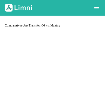
Comparativas
›
AnyTrans for iOS vs iMazing