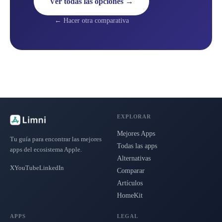
Ver todas las opciones →
← Hacer otra comparativa
EXPLORAR
Mejores Apps
Tu guía para encontrar las mejores
Todas las apps
apps del ecosistema Apple.
Alternativas
X
YouTube
LinkedIn
Comparar
Artículos
HomeKit
APPS
LEGAL