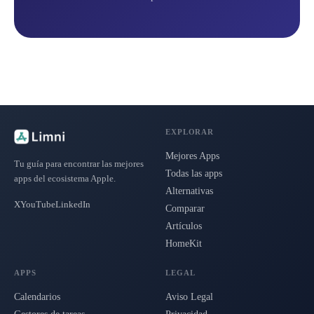
EXPLORAR
Mejores Apps
Tu guía para encontrar las mejores
Todas las apps
apps del ecosistema Apple.
Alternativas
X
YouTube
LinkedIn
Comparar
Artículos
HomeKit
APPS
LEGAL
Calendarios
Aviso Legal