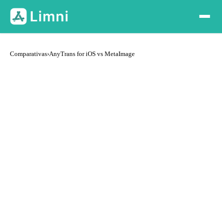
Comparativas
›
AnyTrans for iOS vs MetaImage