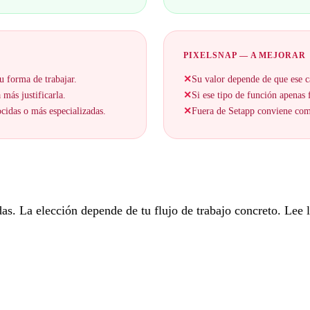
PIXELSNAP — A MEJORAR
u forma de trabajar.
✕
Su valor depende de que ese c
 más justificarla.
✕
Si ese tipo de función apenas f
cidas o más especializadas.
✕
Fuera de Setapp conviene comp
. La elección depende de tu flujo de trabajo concreto. Lee lo