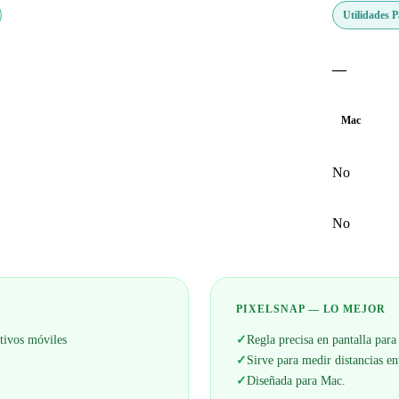
Utilidades 
—
Mac
No
No
PIXELSNAP — LO MEJOR
itivos móviles
✓
Regla precisa en pantalla par
✓
Sirve para medir distancias en
✓
Diseñada para Mac.