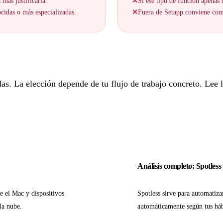
 más justificarla.
✕
Si ese tipo de función apenas f
cidas o más especializadas.
✕
Fuera de Setapp conviene comp
. La elección depende de tu flujo de trabajo concreto. Lee lo
Análisis completo: Spotless
e el Mac y dispositivos
Spotless sirve para automatiz
la nube.
automáticamente según tus háb