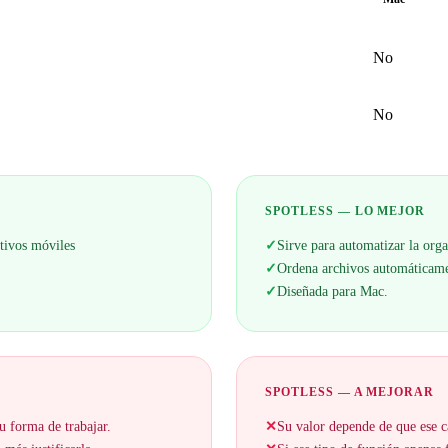
No
No
SPOTLESS — LO MEJOR
itivos móviles
✓
Sirve para automatizar la org
✓
Ordena archivos automáticame
✓
Diseñada para Mac.
SPOTLESS — A MEJORAR
u forma de trabajar.
✕
Su valor depende de que ese c