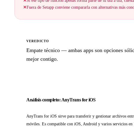
✕
Si ese tipo de función apenas forma parte de tu día a día, cuesta
✕
Fuera de Setapp conviene compararla con alternativas más cono
VEREDICTO
Empate técnico — ambas apps son opciones sólidas
mejor contigo.
Análisis completo: AnyTrans for iOS
AnyTrans for iOS sirve para transferir y gestionar archivos entr
móviles. Es compatible con iOS, Android y varios servicios en 