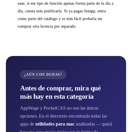
ease; si ese tipo de función apenas forma parte de tu día a
día, cuesta más justificarla. Si ya pagas Setapp, entra
como parte del catálogo y es más fácil probarla sin
comprar otra licencia por separado.
¿AÚN CON DUDAS?
Antes de comprar, mira qué
más hay en esta categoría
AppWage y PocketCAS no son las únicas
opciones. En el directorio encontrarás todas las
apps de
utilidades para mac
analizadas — quizá
hay una que encaja mejor con tu forma de