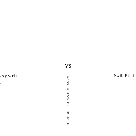
VS
as y varias
Swift Publis
GANADOR: SWIFT PUBLISHER
.