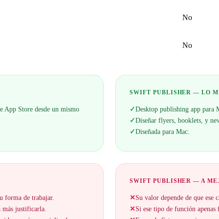
No
No
SWIFT PUBLISHER — LO 
s de App Store desde un mismo
✓
Desktop publishing app para 
✓
Diseñar flyers, booklets, y ne
✓
Diseñada para Mac.
SWIFT PUBLISHER — A M
u forma de trabajar.
✕
Su valor depende de que ese c
 más justificarla.
✕
Si ese tipo de función apenas f