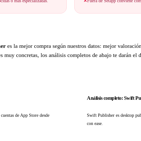
cidas o más especializadas.
✕
Fuera de Setapp conviene comp
her
es la mejor compra según nuestros datos: mejor valoració
 muy concretas, los análisis completos de abajo te darán el de
Análisis completo: Swift Pu
s cuentas de App Store desde
Swift Publisher es desktop pub
con ease.