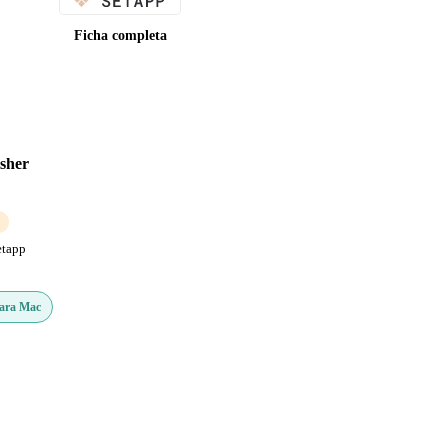
Ficha completa
isher
etapp
Para Mac