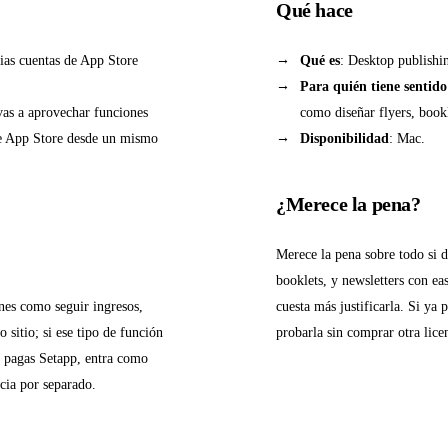
Qué hace
rias cuentas de App Store
Qué es
: Desktop publishi
Para quién tiene sentido
vas a aprovechar funciones
como diseñar flyers, bookl
 de App Store desde un mismo
Disponibilidad
: Mac.
¿Merece la pena?
Merece la pena sobre todo si 
booklets, y newsletters con eas
nes como seguir ingresos,
cuesta más justificarla. Si ya
sitio; si ese tipo de función
probarla sin comprar otra lice
ya pagas Setapp, entra como
ncia por separado.