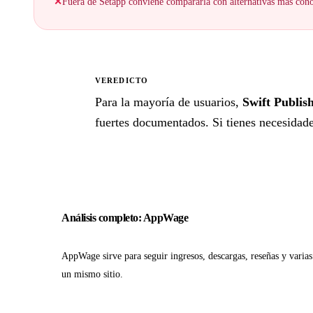
✕
Fuera de Setapp conviene compararla con alternativas más cono
VEREDICTO
★
Para la mayoría de usuarios,
Swift Publis
fuertes documentados. Si tienes necesidades
Análisis completo: AppWage
AppWage sirve para seguir ingresos, descargas, reseñas y varia
un mismo sitio.