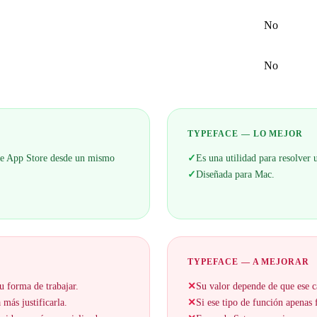
No
No
TYPEFACE — LO MEJOR
s de App Store desde un mismo
✓
Es una utilidad para resolver
✓
Diseñada para Mac.
TYPEFACE — A MEJORAR
u forma de trabajar.
✕
Su valor depende de que ese c
 más justificarla.
✕
Si ese tipo de función apenas f