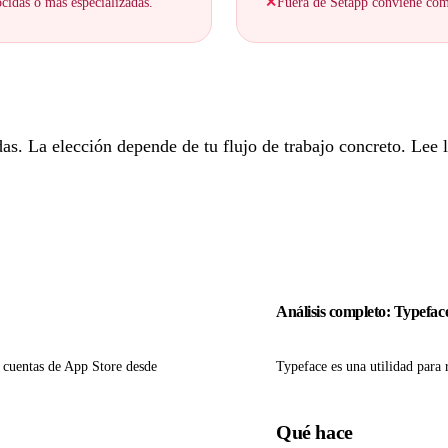
cidas o más especializadas.
✕
Fuera de Setapp conviene comp
. La elección depende de tu flujo de trabajo concreto. Lee lo
Análisis completo: Typefac
s cuentas de App Store desde
Typeface es una utilidad para 
Qué hace