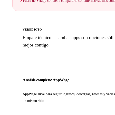
✕
Fuera de Setapp conviene compararla con alternativas más cono
VEREDICTO
Empate técnico — ambas apps son opciones sólidas
mejor contigo.
Análisis completo: AppWage
AppWage sirve para seguir ingresos, descargas, reseñas y varia
un mismo sitio.