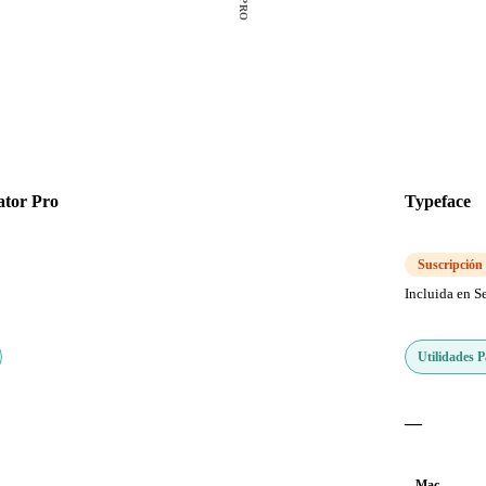
ator Pro
Typeface
Suscripción
Incluida en S
Utilidades 
—
Mac