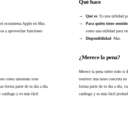
Qué hace
Qué es
: Es una utilidad p
n el ecosistema Apple en Mac.
Para quién tiene sentido
vas a aprovechar funciones
como una utilidad para re
Disponibilidad
: Mac.
¿Merece la pena?
Merece la pena sobre todo si 
ones como automate icon
resolver una tarea concreta en
as forma parte de tu día a día,
forma parte de tu día a día, cu
l catálogo y es más fácil
catálogo y es más fácil probar