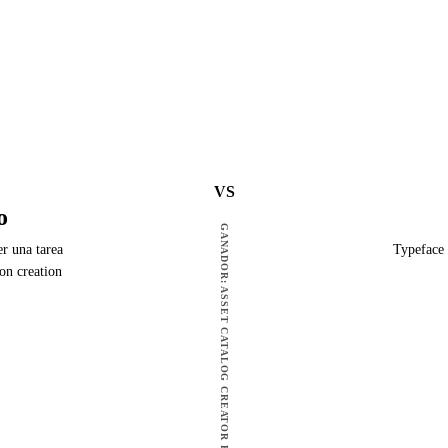
VS
o
GANADOR: ASSET CATALOG CREATOR PRO
er una tarea
Typeface 
on creation