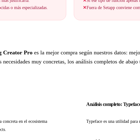
 más justificarla.
✕
Si ese tipo de función apenas f
cidas o más especializadas.
✕
Fuera de Setapp conviene comp
g Creator Pro
es la mejor compra según nuestros datos: mejo
 necesidades muy concretas, los análisis completos de abajo te
Análisis completo: Typefac
a concreta en el ecosistema
Typeface es una utilidad para 
cts.