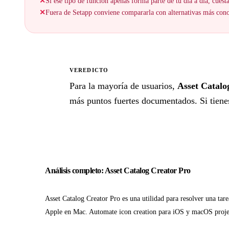
✕
Si ese tipo de función apenas forma parte de tu día a día, cuesta
✕
Fuera de Setapp conviene compararla con alternativas más cono
VEREDICTO
★
Para la mayoría de usuarios,
Asset Catalo
más puntos fuertes documentados. Si tienes
Análisis completo: Asset Catalog Creator Pro
Asset Catalog Creator Pro es una utilidad para resolver una tare
Apple en Mac. Automate icon creation para iOS y macOS proje