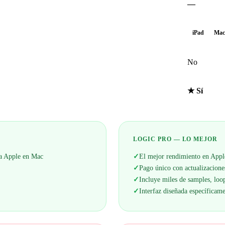
—
iPad
Mac
No
★ Sí
LOGIC PRO — LO MEJOR
ema Apple en Mac
✓
El mejor rendimiento en Appl
✓
Pago único con actualizaciones
✓
Incluye miles de samples, loop
✓
Interfaz diseñada específica