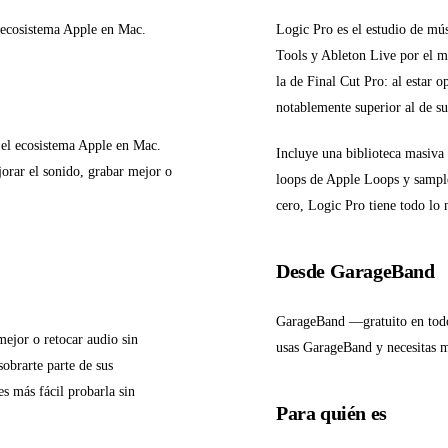
l ecosistema Apple en Mac.
Logic Pro es el estudio de mú
Tools y Ableton Live por el m
la de Final Cut Pro: al estar 
notablemente superior al de s
n el ecosistema Apple en Mac.
Incluye una biblioteca masiva 
jorar el sonido, grabar mejor o
loops de Apple Loops y sample
cero, Logic Pro tiene todo lo n
Desde GarageBand
GarageBand —gratuito en todo
mejor o retocar audio sin
usas GarageBand y necesitas má
sobrarte parte de sus
s más fácil probarla sin
Para quién es