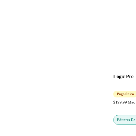
Logic Pro
Pago único
$199.99 Mac 
Editores De