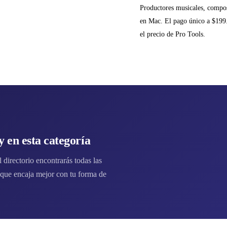
Productores musicales, compos
en Mac. El pago único a $199.
el precio de Pro Tools.
 en esta categoría
directorio encontrarás todas las
que encaja mejor con tu forma de