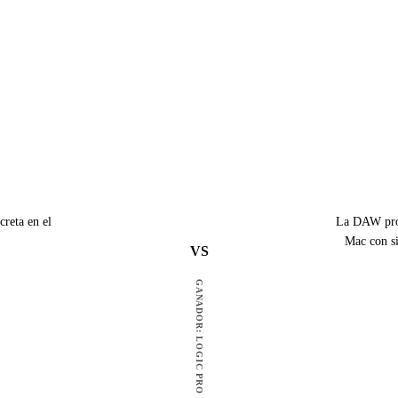
creta en el
La DAW prof
Mac con si
VS
GANADOR: LOGIC PRO