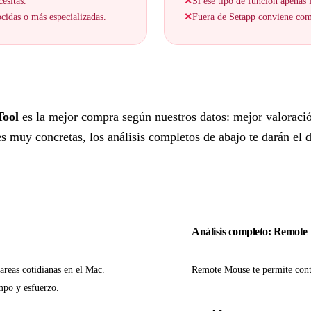
esitas.
✕
Si ese tipo de función apenas f
cidas o más especializadas.
✕
Fuera de Setapp conviene comp
Tool
es la mejor compra según nuestros datos: mejor valoraci
 muy concretas, los análisis completos de abajo te darán el de
Análisis completo: Remote
areas cotidianas en el Mac.
Remote Mouse te permite contr
mpo y esfuerzo.