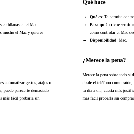
Qué hace
Qué es
: Te permite contro
s cotidianas en el Mac.
Para quién tiene sentido
zas mucho el Mac y quieres
como controlar el Mac des
Disponibilidad
: Mac.
¿Merece la pena?
Merece la pena sobre todo si 
s automatizar gestos, atajos o
desde el teléfono como ratón, 
ón, puede parecerte demasiado
tu día a día, cuesta más justif
s más fácil probarla sin
más fácil probarla sin comprar