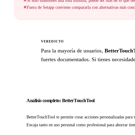
✕
Si solo mantienes una lista mínima, puede ser más de lo que nec
✕
Fuera de Setapp conviene compararla con alternativas más cono
VEREDICTO
★
Para la mayoría de usuarios,
BetterTouch
fuertes documentados. Si tienes necesidades
Análisis completo: BetterTouchTool
BetterTouchTool te permite crear acciones personalizadas para t
Encaja tanto en uso personal como profesional para ahorrar tie