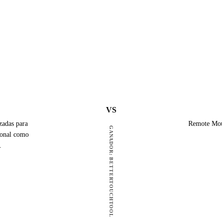
VS
zadas para
Remote Mous
GANADOR: BETTERTOUCHTOOL
rsonal como
.