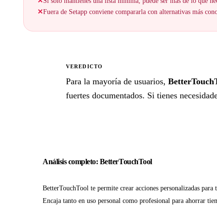
✕
Si solo mantienes una lista mínima, puede ser más de lo que nec
✕
Fuera de Setapp conviene compararla con alternativas más cono
VEREDICTO
★
Para la mayoría de usuarios,
BetterTouch
fuertes documentados. Si tienes necesidades
Análisis completo: BetterTouchTool
BetterTouchTool te permite crear acciones personalizadas para t
Encaja tanto en uso personal como profesional para ahorrar tie