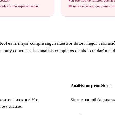
esitas.
✕
Si ese tipo de función apenas f
cidas o más especializadas.
✕
Fuera de Setapp conviene comp
Tool
es la mejor compra según nuestros datos: mejor valoraci
 muy concretas, los análisis completos de abajo te darán el de
Análisis completo: Simon
areas cotidianas en el Mac.
Simon es una utilidad para res
mpo y esfuerzo.