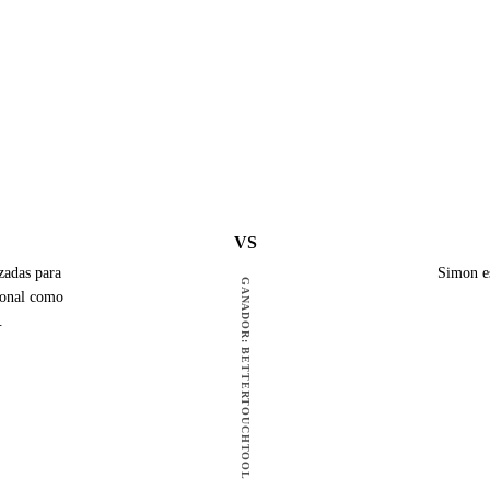
VS
zadas para
Simon es
GANADOR: BETTERTOUCHTOOL
rsonal como
.