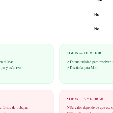
No
No
SIMON — LO MEJOR
 en el Mac
✓
Es una utilidad para resolver
empo y esfuerzo
✓
Diseñada para Mac.
SIMON — A MEJORAR
u forma de trabajar.
✕
Su valor depende de que ese c