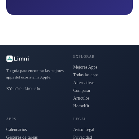
EXPLORAR
Mejores Apps
Tu guía para encontrar las mejores
Todas las apps
apps del ecosistema Apple.
Alternativas
X
YouTube
LinkedIn
Comparar
Artículos
HomeKit
APPS
LEGAL
Calendarios
Aviso Legal
Gestores de tareas
Privacidad