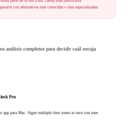
orma parte de tu día a día, cuesta más justificarla.
ararla con alternativas más conocidas o más especializadas.
s análisis completos para decidir cuál encaja
Clock Pro
e app para Mac. Sigue multiple time zones at once con ease.