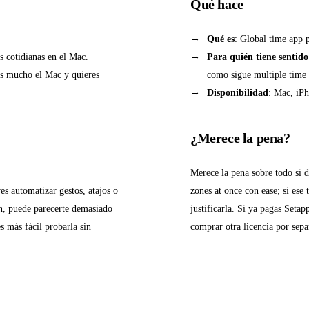
Qué hace
Qué es
: Global time app 
s cotidianas en el Mac.
Para quién tiene sentido
zas mucho el Mac y quieres
como sigue multiple time 
Disponibilidad
: Mac, iPh
¿Merece la pena?
Merece la pena sobre todo si 
s automatizar gestos, atajos o
zones at once con ease; si ese
ón, puede parecerte demasiado
justificarla. Si ya pagas Setap
s más fácil probarla sin
comprar otra licencia por sepa