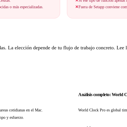
esitas.
✕
Si ese tipo de función apenas f
cidas o más especializadas.
✕
Fuera de Setapp conviene comp
. La elección depende de tu flujo de trabajo concreto. Lee lo
Análisis completo: World 
areas cotidianas en el Mac.
World Clock Pro es global tim
mpo y esfuerzo.