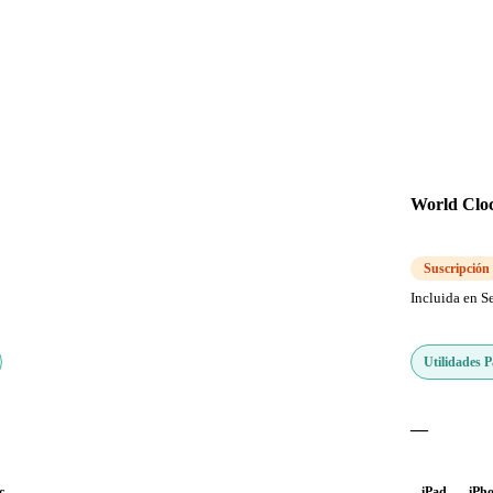
World Clo
Suscripción
Incluida en S
Utilidades 
—
c
iPad
iPh