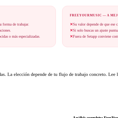
FREEYOURMUSIC — A ME
u forma de trabajar.
✕
Su valor depende de que ese c
nciones.
✕
Si solo buscas un ajuste puntu
cidas o más especializadas.
✕
Fuera de Setapp conviene comp
. La elección depende de tu flujo de trabajo concreto. Lee lo
Análisis completo: FreeYo