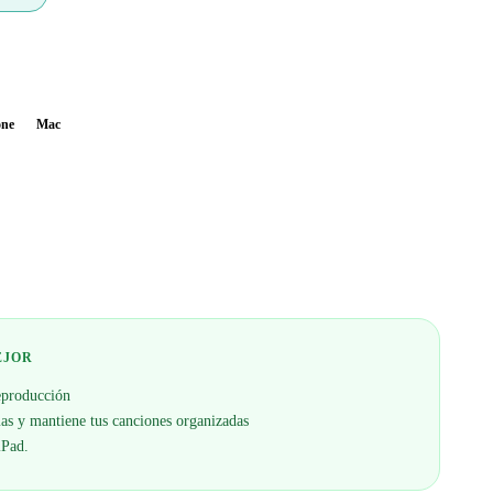
one
Mac
EJOR
reproducción
as y mantiene tus canciones organizadas
iPad.