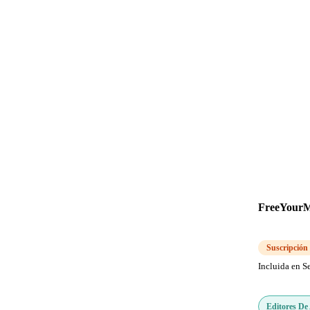
FreeYourM
Suscripción
Incluida en S
Editores De