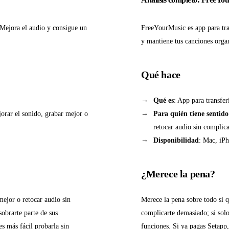
Mejora el audio y consigue un
FreeYourMusic es app para tra
y mantiene tus canciones orga
Qué hace
Qué es
: App para transfer
jorar el sonido, grabar mejor o
Para quién tiene sentido
retocar audio sin complic
Disponibilidad
: Mac, iPh
¿Merece la pena?
mejor o retocar audio sin
Merece la pena sobre todo si q
sobrarte parte de sus
complicarte demasiado; si solo
s más fácil probarla sin
funciones. Si ya pagas Setapp,