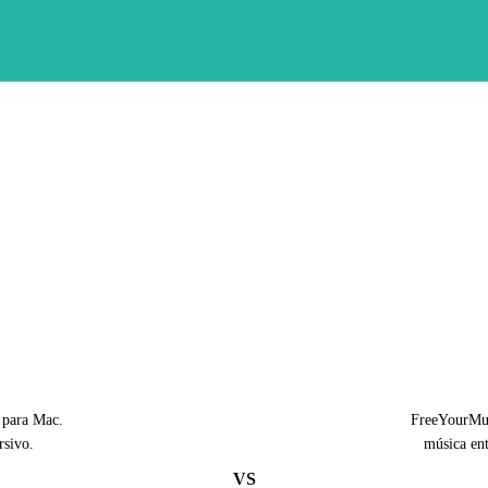
 para Mac.
FreeYourMusi
rsivo.
música ent
VS