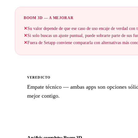
BOOM 3D — A MEJORAR
✕
Su valor depende de que ese caso de uso encaje de verdad con t
✕
Si solo buscas un ajuste puntual, puede sobrarte parte de sus fu
✕
Fuera de Setapp conviene compararla con alternativas más cono
VEREDICTO
Empate técnico — ambas apps son opciones sólidas
mejor contigo.
Análisis completo: Boom 3D