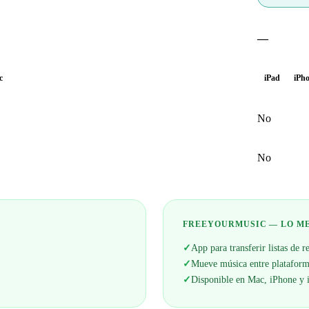
—
c
iPad
iPh
No
No
FREEYOURMUSIC — LO M
✓
App para transferir listas de 
✓
Mueve música entre plataform
✓
Disponible en Mac, iPhone y 