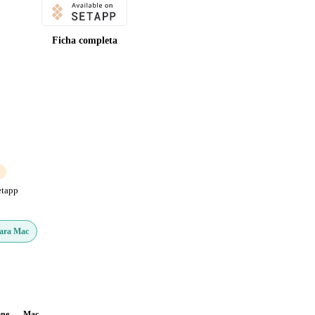
Ficha completa
etapp
Para Mac
one
Mac