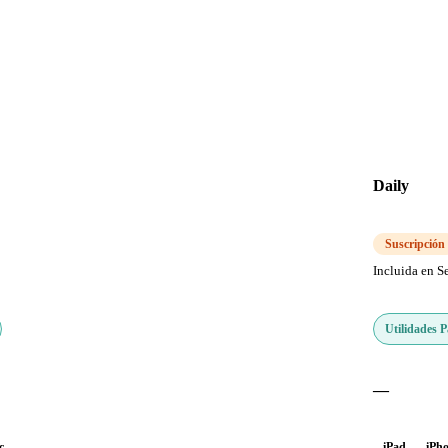
Daily
Suscripción
Incluida en S
Utilidades 
—
c
iPad
iPh