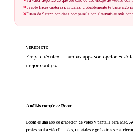
✕
Su valor depende de que ese caso de uso encaje de verdad con t
✕
Si solo haces capturas puntuales, probablemente te baste algo 
✕
Fuera de Setapp conviene compararla con alternativas más cono
VEREDICTO
Empate técnico — ambas apps son opciones sólidas
mejor contigo.
Análisis completo: Boom
Boom es una app de grabación de vídeo y pantalla para Mac. A
profesional a videollamadas, tutoriales y grabaciones con efect