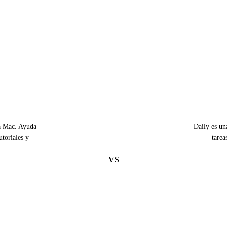
a Mac. Ayuda
Daily es un
toriales y
tarea
VS