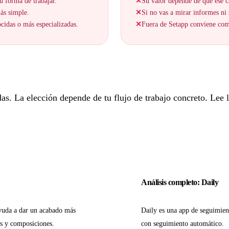
u forma de trabajar.
✕
Su valor depende de que ese c
más simple.
✕
Si no vas a mirar informes ni s
cidas o más especializadas.
✕
Fuera de Setapp conviene comp
. La elección depende de tu flujo de trabajo concreto. Lee lo
Análisis completo: Daily
yuda a dar un acabado más
Daily es una app de seguimien
os y composiciones.
con seguimiento automático.