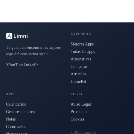
EXPLORAR
Mejores Apps
Tu guía para encontrar las mejores
Todas las apps
apps del ecosistema Apple.
Alternativas
X
YouTube
LinkedIn
Comparar
Artículos
HomeKit
APPS
LEGAL
Calendarios
Aviso Legal
Gestores de tareas
Privacidad
Notas
Cookies
Contraseñas
© 2026 Limni.net