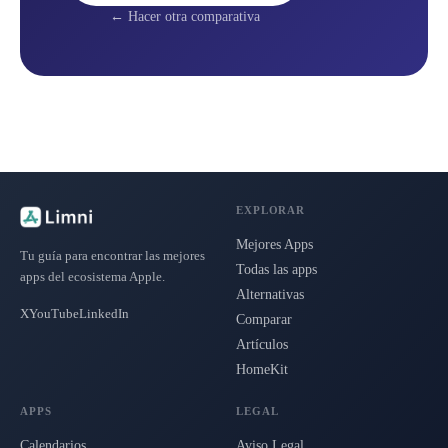
← Hacer otra comparativa
EXPLORAR
Mejores Apps
Tu guía para encontrar las mejores
Todas las apps
apps del ecosistema Apple.
Alternativas
X
YouTube
LinkedIn
Comparar
Artículos
HomeKit
APPS
LEGAL
Calendarios
Aviso Legal