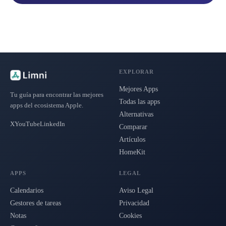
EXPLORAR
Mejores Apps
Tu guía para encontrar las mejores
Todas las apps
apps del ecosistema Apple.
Alternativas
X
YouTube
LinkedIn
Comparar
Artículos
HomeKit
APPS
LEGAL
Calendarios
Aviso Legal
Gestores de tareas
Privacidad
Notas
Cookies