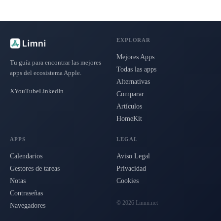
EXPLORAR
Mejores Apps
Tu guía para encontrar las mejores
Todas las apps
apps del ecosistema Apple.
Alternativas
X
YouTube
LinkedIn
Comparar
Artículos
HomeKit
APPS
LEGAL
Calendarios
Aviso Legal
Gestores de tareas
Privacidad
Notas
Cookies
Contraseñas
© 2026 Limni.net
Navegadores