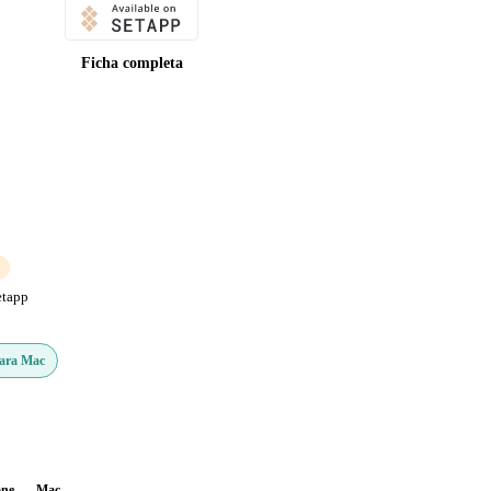
Ficha completa
etapp
Para Mac
one
Mac