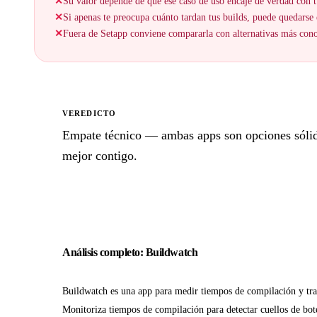
✕
Su valor depende de que ese caso de uso encaje de verdad con t
✕
Si apenas te preocupa cuánto tardan tus builds, puede quedarse 
✕
Fuera de Setapp conviene compararla con alternativas más cono
VEREDICTO
Empate técnico — ambas apps son opciones sólidas
mejor contigo.
Análisis completo: Buildwatch
Buildwatch es una app para medir tiempos de compilación y tr
Monitoriza tiempos de compilación para detectar cuellos de bote