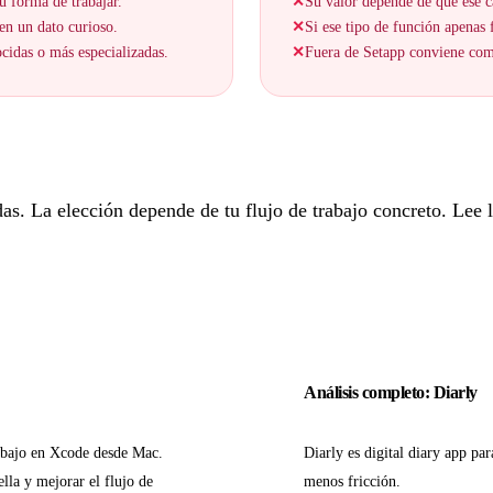
u forma de trabajar.
✕
Su valor depende de que ese c
en un dato curioso.
✕
Si ese tipo de función apenas f
cidas o más especializadas.
✕
Fuera de Setapp conviene comp
. La elección depende de tu flujo de trabajo concreto. Lee lo
Análisis completo: Diarly
abajo en Xcode desde Mac.
Diarly es digital diary app p
lla y mejorar el flujo de
menos fricción.