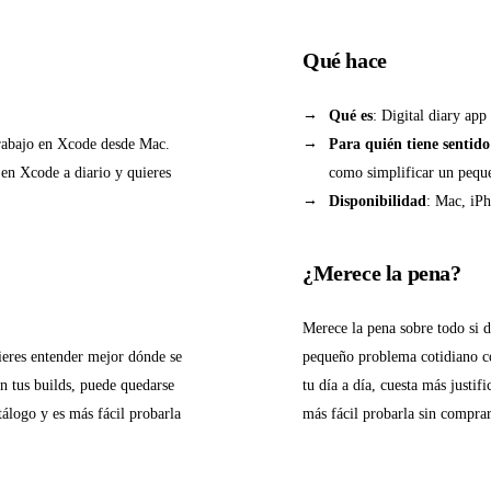
Qué hace
Qué es
: Digital diary app
trabajo en Xcode desde Mac.
Para quién tiene sentido
s en Xcode a diario y quieres
como simplificar un pequ
Disponibilidad
: Mac, iPh
¿Merece la pena?
Merece la pena sobre todo si 
uieres entender mejor dónde se
pequeño problema cotidiano co
n tus builds, puede quedarse
tu día a día, cuesta más justif
tálogo y es más fácil probarla
más fácil probarla sin comprar