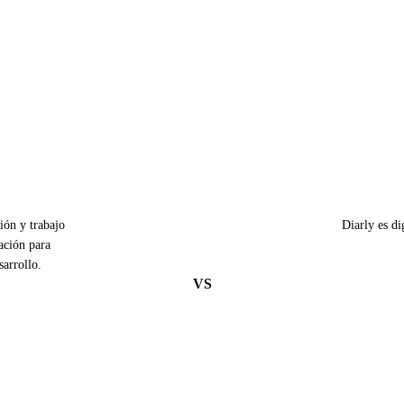
ión y trabajo
Diarly es di
ación para
sarrollo.
VS