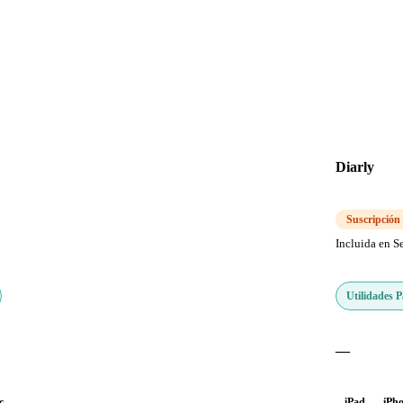
Diarly
Suscripción
Incluida en S
Utilidades 
—
c
iPad
iPh