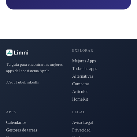
EXPLORAR
Mejores Apps
Tu guía para encontrar las mejores
Todas las apps
apps del ecosistema Apple.
Alternativas
X
YouTube
LinkedIn
Comparar
Artículos
HomeKit
APPS
LEGAL
Calendarios
Aviso Legal
Gestores de tareas
Privacidad