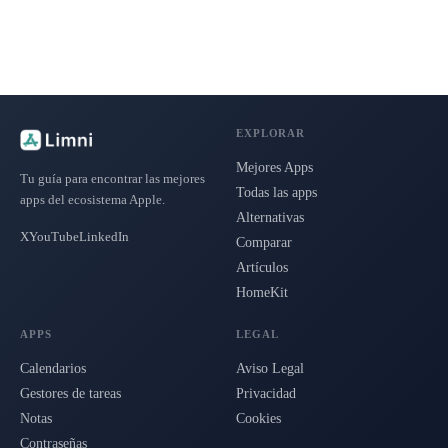
EXPLORAR
Mejores Apps
Tu guía para encontrar las mejores
Todas las apps
apps del ecosistema Apple.
Alternativas
X
YouTube
LinkedIn
Comparar
Artículos
HomeKit
APPS
LEGAL
Calendarios
Aviso Legal
Gestores de tareas
Privacidad
Notas
Cookies
Contraseñas