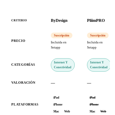
ByDesign
PliimPRO
CRITERIO
Suscripción
Suscripción
PRECIO
Incluida en
Incluida en
Setapp
Setapp
Internet Y
Internet Y
CATEGORÍAS
Conectividad
Conectividad
—
—
VALORACIÓN
iPad
iPad
PLATAFORMAS
iPhone
iPhone
Mac
Web
Mac
Web