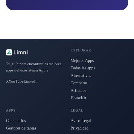
EXPLORAR
Mejores Apps
Tu guía para encontrar las mejores
Todas las apps
apps del ecosistema Apple.
Alternativas
X
YouTube
LinkedIn
Comparar
Artículos
HomeKit
APPS
LEGAL
Calendarios
Aviso Legal
Gestores de tareas
Privacidad