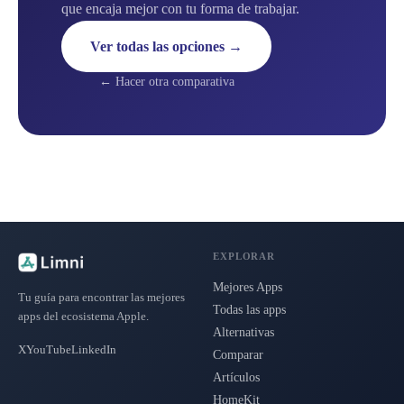
que encaja mejor con tu forma de trabajar.
Ver todas las opciones →
← Hacer otra comparativa
EXPLORAR
Mejores Apps
Tu guía para encontrar las mejores
Todas las apps
apps del ecosistema Apple.
Alternativas
X
YouTube
LinkedIn
Comparar
Artículos
HomeKit