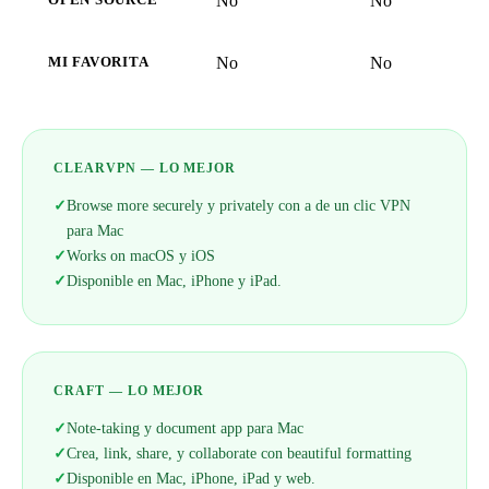
No
No
OPEN SOURCE
No
No
MI FAVORITA
CLEARVPN — LO MEJOR
✓
Browse more securely y privately con a de un clic VPN
para Mac
✓
Works on macOS y iOS
✓
Disponible en Mac, iPhone y iPad.
CRAFT — LO MEJOR
✓
Note-taking y document app para Mac
✓
Crea, link, share, y collaborate con beautiful formatting
✓
Disponible en Mac, iPhone, iPad y web.