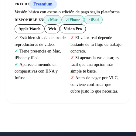
Freemium
PRECIO
Versión básica con extras o edición de pago según plataforma
Mac
iPhone
iPad
DISPONIBLE EN
✓
✓
✓
Apple Watch
Web
Vision Pro
Está bien situada dentro de
El valor real depende
reproductores de vídeo.
bastante de tu flujo de trabajo
Tiene presencia en Mac,
concreto.
iPhone y iPad.
Si apenas la vas a usar, es
Aparece a menudo en
fácil que una opción más
comparativas con IINA y
simple te baste.
Infuse.
Antes de pagar por VLC,
conviene confirmar que
cubre justo lo que necesitas.