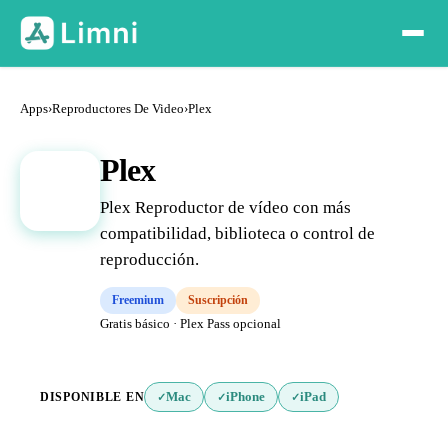
Apps
›
Reproductores De Video
›
Plex
Plex
P
Plex Reproductor de vídeo con más
compatibilidad, biblioteca o control de
reproducción.
Freemium
Suscripción
Gratis básico · Plex Pass opcional
DISPONIBLE EN
Mac
iPhone
iPad
✓
✓
✓