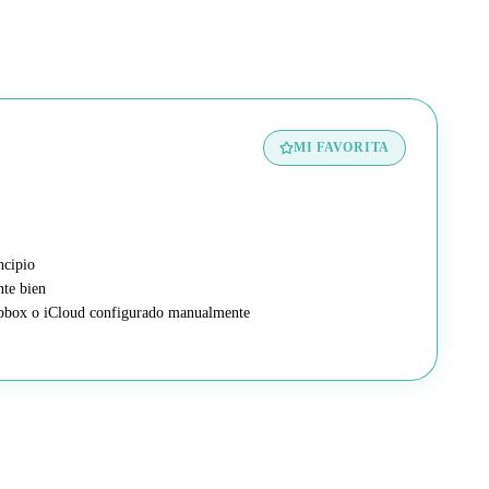
MI FAVORITA
ncipio
nte bien
opbox o iCloud configurado manualmente