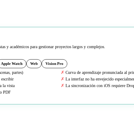
istas y académicos para gestionar proyectos largos y complejos.
Apple Watch
Web
Vision Pro
scenas, partes)
Curva de aprendizaje pronunciada al pri
 escribir
La interfaz no ha envejecido especialme
 la vista
La sincronización con iOS requiere Dr
 o PDF