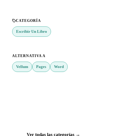
CATEGORÍA
Escribir Un Libro
ALTERNATIVA A
Vellum
Pages
Word
¿Buscas más apps?
Explora más de 50 categorías con las mejores
aplicaciones para Mac, iPhone e iPad.
Ver todas las categorías →