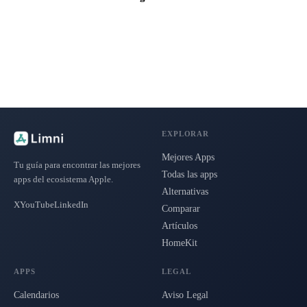
EXPLORAR
Mejores Apps
Tu guía para encontrar las mejores
Todas las apps
apps del ecosistema Apple.
Alternativas
X
YouTube
LinkedIn
Comparar
Artículos
HomeKit
APPS
LEGAL
Calendarios
Aviso Legal