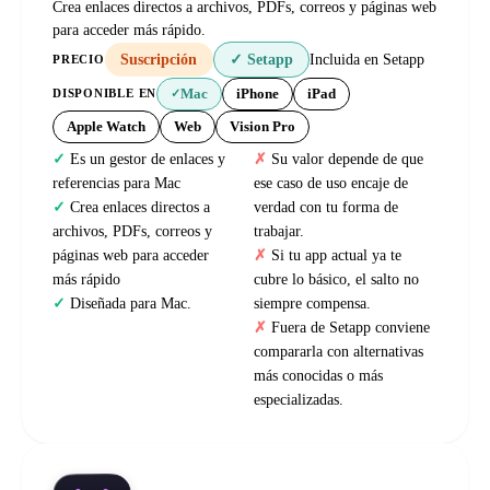
Crea enlaces directos a archivos, PDFs, correos y páginas web
para acceder más rápido.
Suscripción
✓ Setapp
Incluida en Setapp
PRECIO
Mac
iPhone
iPad
DISPONIBLE EN
✓
Apple Watch
Web
Vision Pro
Es un gestor de enlaces y
Su valor depende de que
referencias para Mac
ese caso de uso encaje de
Crea enlaces directos a
verdad con tu forma de
archivos, PDFs, correos y
trabajar.
páginas web para acceder
Si tu app actual ya te
más rápido
cubre lo básico, el salto no
Diseñada para Mac.
siempre compensa.
Fuera de Setapp conviene
compararla con alternativas
más conocidas o más
especializadas.