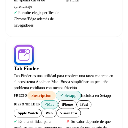
sin apenas curva de
gratuita
aprendizaje
Permite elegir perfiles de
Chrome/Edge además de
navegadores
Tab Finder
Tab Finder es una utilidad para resolver una tarea concreta en
el ecosistema Apple en Mac. Busca simplificar un pequeño
problema cotidiano con menos fricción.
Suscripción
✓ Setapp
Incluida en Setapp
PRECIO
Mac
iPhone
iPad
DISPONIBLE EN
✓
Apple Watch
Web
Vision Pro
Es una utilidad para
Su valor depende de que
resolver una tarea concreta en
ese caso de uso encaje de