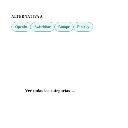
ALTERNATIVA A
OpenIn
Switchbar
Bumpr
Finicky
¿Buscas más apps?
Explora más de 50 categorías con las mejores
aplicaciones para Mac, iPhone e iPad.
Ver todas las categorías →