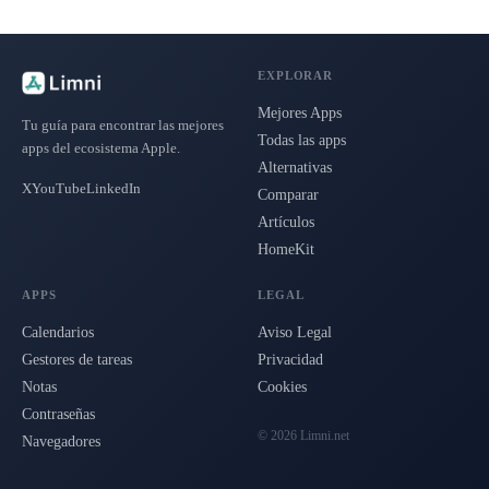
EXPLORAR
Mejores Apps
Tu guía para encontrar las mejores
Todas las apps
apps del ecosistema Apple.
Alternativas
X
YouTube
LinkedIn
Comparar
Artículos
HomeKit
APPS
LEGAL
Calendarios
Aviso Legal
Gestores de tareas
Privacidad
Notas
Cookies
Contraseñas
© 2026 Limni.net
Navegadores