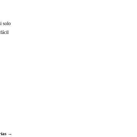
i solo
fácil
rías →