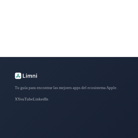
Explora más de 50 categorías con las mejores aplicacione
Tu guía para encontrar las mejores apps del ecosistema Apple.
X
YouTube
LinkedIn