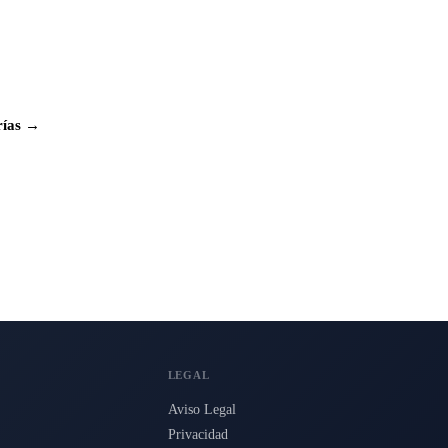
rías →
LEGAL
Aviso Legal
Privacidad