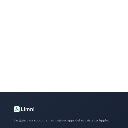
¿Buscas más apps?
Explora más de 50 categorías con las mejores aplicacione
Tu guía para encontrar las mejores apps del ecosistema Apple.