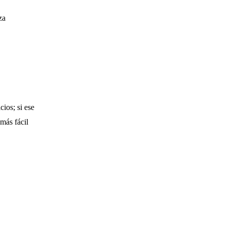
za
ios; si ese
 más fácil